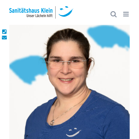
Zum
Inhalt
springen
Toggle
Sliding
Bar
Area